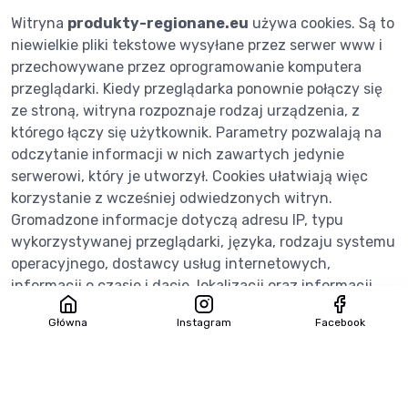
Witryna
produkty-regionane.eu
używa cookies. Są to
niewielkie pliki tekstowe wysyłane przez serwer www i
przechowywane przez oprogramowanie komputera
przeglądarki. Kiedy przeglądarka ponownie połączy się
ze stroną, witryna rozpoznaje rodzaj urządzenia, z
którego łączy się użytkownik. Parametry pozwalają na
odczytanie informacji w nich zawartych jedynie
serwerowi, który je utworzył. Cookies ułatwiają więc
korzystanie z wcześniej odwiedzonych witryn.
Gromadzone informacje dotyczą adresu IP, typu
wykorzystywanej przeglądarki, języka, rodzaju systemu
operacyjnego, dostawcy usług internetowych,
informacji o czasie i dacie, lokalizacji oraz informacji
przesyłanych do witryny za pośrednictwem formularza
Główna
Instagram
Facebook
kontaktowego.
Zebrane dane służą do monitorowania i sprawdzenia, w
jaki sposób użytkownicy korzystają
z naszych witryn, aby usprawniać funkcjonowanie