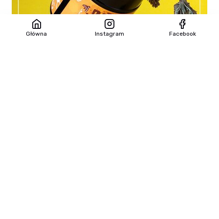
Główna
Instagram
Facebook
21 marca 2023
JUŻ DZIŚ ZAPRASZAMY NA XIV
EUROPEJSKIE TARGI...
Poznajcie naszych wystawcw! OTO JAK O
SOBIE MÓWI NASZ WYSTAWCA: Magicshop.lu
to sklep który powstał, aby wyjść naprzeciw...
Czytaj więcej